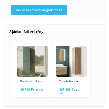
Az összes méret megtekintése
Ajánlott faliszekrény
Dorian faliszekrény
Viena faliszekrény
99 990
Ft
105 990
Ft
-tól
-
tól