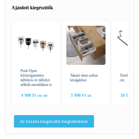
Ajánlott kiegészítők
Push Open
lefolyógarnitúra
Takaró elem szifon
Törölköző ta
túlfolyós és túlfolyó
kivágáshoz
cm
nélküli mosdókhoz is
9 990
Ft
5 990
Ft
10 990
Ft
-tól
Az összes kiegészítő megtekintése