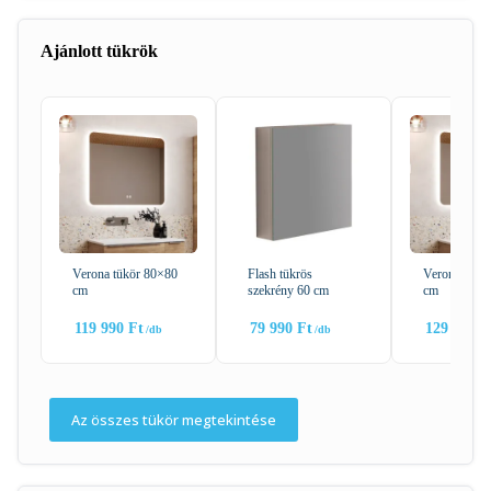
Ajánlott tükrök
Verona tükör 80×80
Flash tükrös
Verona tükö
cm
szekrény 60 cm
cm
119 990
Ft
79 990
Ft
129 990
F
Az összes tükör megtekintése