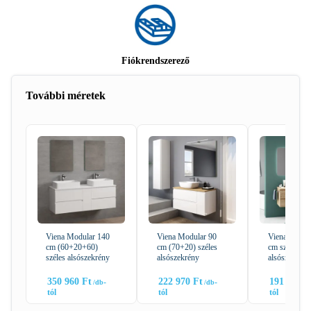
Fiókrendszerező
További méretek
Viena Modular 140
Viena Modular 90
Viena Modul
cm (60+20+60)
cm (70+20) széles
cm széles
széles alsószekrény
alsószekrény
alsószekrény
350 960
Ft
222 970
Ft
191 980
F
-
-
tól
tól
tól