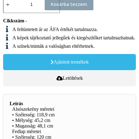
Kosárba teszem
Cikkszám
-
A feltüntetett ár az ÁFA értékét tartalmazza.
A képek tájékoztató jellegűek és kiegészítőket tartalmazhatnak.
A színek/minták a valóságban eltérhetnek.
Ajánlott termékek
Letöltések
Leírás
Alsószekrény méretei
• Szélesség: 118,9 cm
• Mélység: 45,2 cm
• Magasság: 48,1 cm
Fedlap méretei
• Szélesség: 120 cm