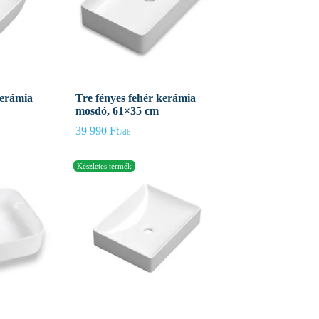
kerámia
Tre fényes fehér kerámia
mosdó, 61×35 cm
39 990
Ft