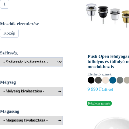
1
Mosdók elrendezése
Közép
Szélesség
Push Open lefolyóga
túlfolyós és túlfolyó n
mosdókhoz is
Elérhető színek
Mélység
9 990
Ft
-tól
Magasság