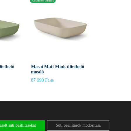
ltethető
Masai Matt Mink ültethető
mosdó
87 990
Ft
solt süti beállításokat
Süti beállítások módosítása
 Szerződési Feltételek
Adatkezelési tájékoztató