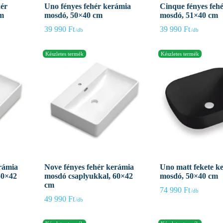
hér
Uno fényes fehér kerámia
Cinque fényes feh
cm
mosdó, 50×40 cm
mosdó, 51×40 cm
39 990
Ft
39 990
Ft
rámia
Nove fényes fehér kerámia
Uno matt fekete k
50×42
mosdó csaplyukkal, 60×42
mosdó, 50×40 cm
cm
74 990
Ft
49 990
Ft