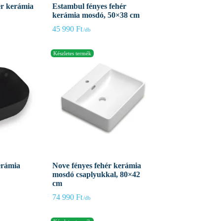
ér kerámia
Estambul fényes fehér
kerámia mosdó, 50×38 cm
45 990
Ft
erámia
Nove fényes fehér kerámia
mosdó csaplyukkal, 80×42
cm
74 990
Ft