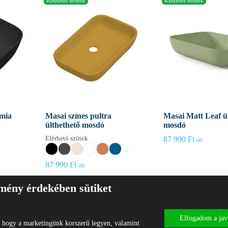
ámia
Masai színes pultra
Masai Matt Leaf ü
ülthethető mosdó
mosdó
Elérhető színek
87 990
Ft
...
87 990
Ft
lmény érdekében sütiket
Elfogadom a java
Impresszum
Általános
t hogy a marketingünk korszerű legyen, valamint