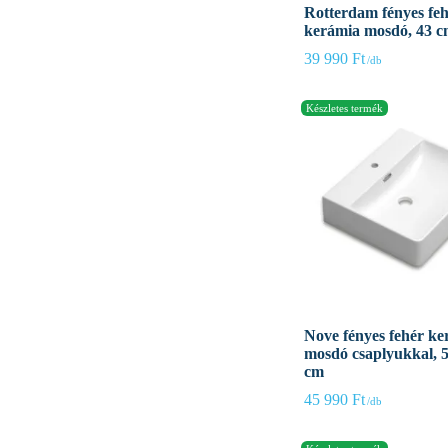
Rotterdam fényes fe
kerámia mosdó, 43 
39 990
Ft
Nove fényes fehér ke
mosdó csaplyukkal, 
cm
45 990
Ft