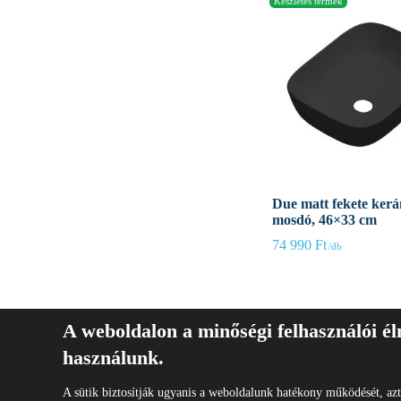
Due matt fekete ker
mosdó, 46×33 cm
74 990
Ft
A weboldalon a minőségi felhasználói é
használunk.
Copyright © 2026
A sütik biztosítják ugyanis a weboldalunk hatékony működését, az