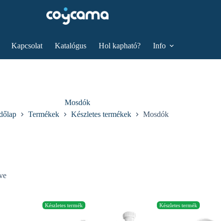
Kapcsolat
Katalógus
Hol kapható?
Info
Mosdók
dőlap
Termékek
Készletes termékek
Mosdók
tve