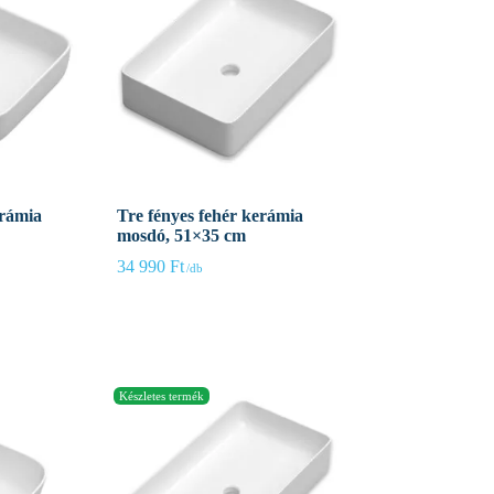
erámia
Tre fényes fehér kerámia
mosdó, 51×35 cm
34 990
Ft