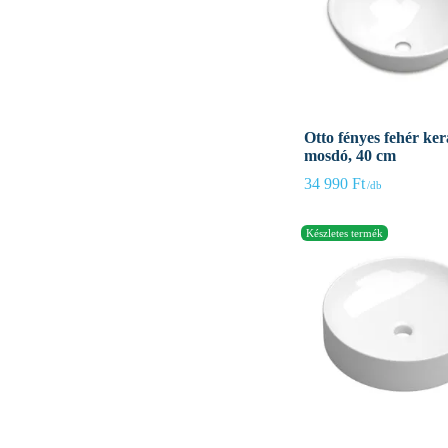
Otto fényes fehér ke
mosdó, 40 cm
34 990
Ft