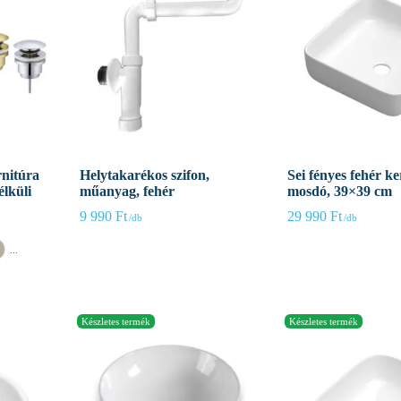
rnitúra
Helytakarékos szifon,
Sei fényes fehér k
élküli
műanyag, fehér
mosdó, 39×39 cm
9 990
Ft
29 990
Ft
...