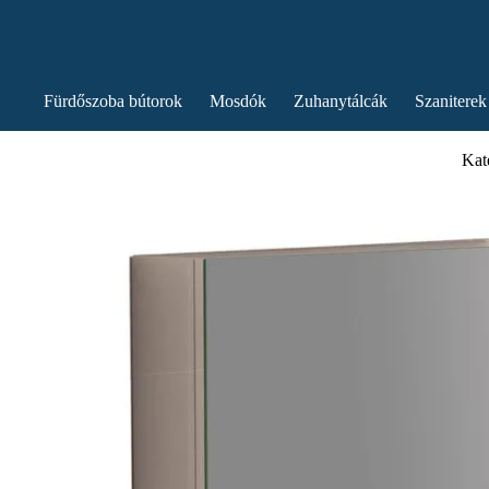
Fürdőszoba bútorok
Mosdók
Zuhanytálcák
Szaniterek
Kat