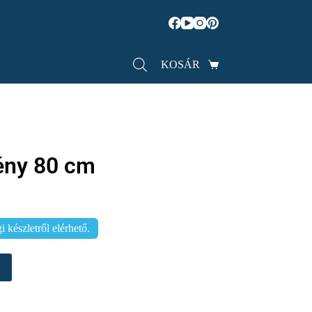
KOSÁR
rény 80 cm
 készletről elérhető.