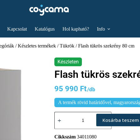
Kapcsolat
Katalógus
Hol kapható?
Info
egóriák
/
Készletes termékek
/
Tükrök
/ Flash tükrös szekrény 80 cm
Flash tükrös szek
95 990
Ft
A termék rövid határidővel, magyarországi
Kosárba teszem
Cikkszám
34011080