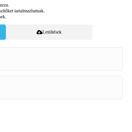
mazza.
szítőket tartalmazhatnak.
nek.
Letöltések