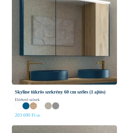
Skyline tükrös szekrény 60 cm széles (1 ajtós)
Elérhető színek
203 690
Ft