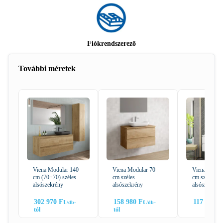
Fiókrendszerező
További méretek
Viena Modular 140
Viena Modular 70
Viena Modul
cm (70+70) széles
cm széles
cm széles
alsószekrény
alsószekrény
alsószekrény
302 970
Ft
158 980
Ft
117 990
F
-
-
tól
tól