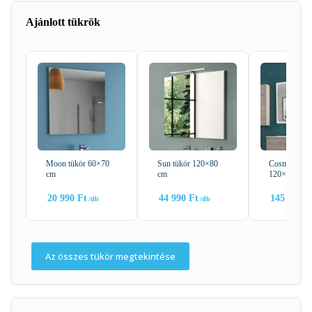
Ajánlott tükrök
Moon tükör 60×70
Sun tükör 120×80
Cosmos tükö
cm
cm
120×80 cm
20 990
Ft
44 990
Ft
145 990
F
Az összes tükör megtekintése