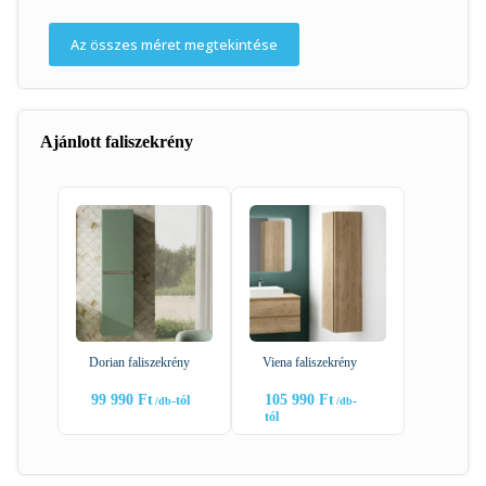
Az összes méret megtekintése
Ajánlott faliszekrény
Dorian faliszekrény
Viena faliszekrény
99 990
Ft
105 990
Ft
-tól
-
tól