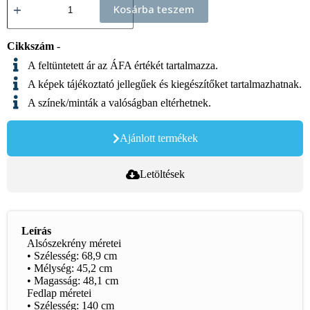
Kosárba teszem
Cikkszám
-
A feltüntetett ár az ÁFA értékét tartalmazza.
A képek tájékoztató jellegűek és kiegészítőket tartalmazhatnak.
A színek/minták a valóságban eltérhetnek.
Ajánlott termékek
Letöltések
Leírás
Alsószekrény méretei
• Szélesség: 68,9 cm
• Mélység: 45,2 cm
• Magasság: 48,1 cm
Fedlap méretei
• Szélesség: 140 cm