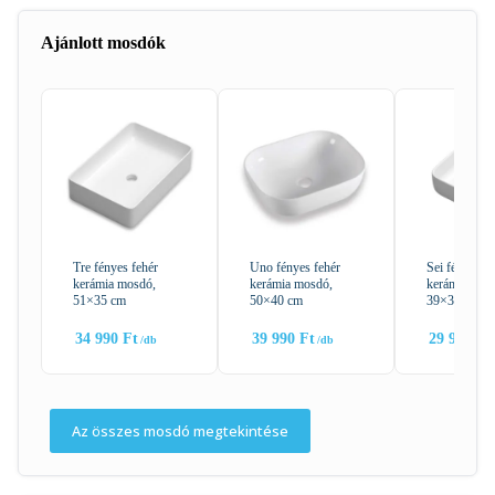
Ajánlott mosdók
Tre fényes fehér
Uno fényes fehér
Sei fényes fe
kerámia mosdó,
kerámia mosdó,
kerámia mos
51×35 cm
50×40 cm
39×39 cm
34 990
Ft
39 990
Ft
29 990
Ft
Az összes mosdó megtekintése