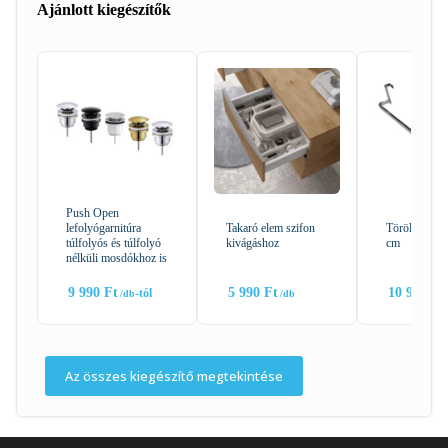
Ajánlott kiegészítők
Push Open
lefolyógarnitúra
Takaró elem szifon
Törölköző ta
túlfolyós és túlfolyó
kivágáshoz
cm
nélküli mosdókhoz is
9 990
Ft
5 990
Ft
10 990
Ft
-tól
Az összes kiegészítő megtekintése