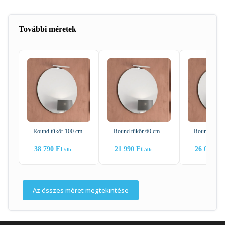
További méretek
Round tükör 100 cm
Round tükör 60 cm
Round tükör
38 790
Ft
21 990
Ft
26 090
Ft
Az összes méret megtekintése