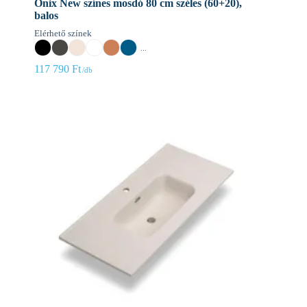
Onix New színes mosdó 80 cm széles (60+20),
balos
Elérhető színek
...
117 790
Ft