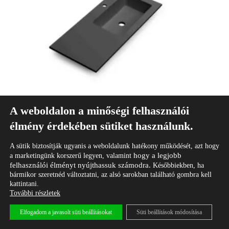
A weboldalon a minőségi felhasználói
élmény érdekében sütiket használunk.
Mara mosdó 90 cm széles (20+70), jobbos
Elérhető színek
A sütik biztosítják ugyanis a weboldalunk hatékony működését, azt hogy
hogy a legjobb
a marketingünk korszerű legyen, valamint
...
felhasználói élményt nyújthassuk számodra.
Későbbiekben, ha
139 890
Ft
bármikor szeretnéd változtatni, az alsó sarokban található gombra kell
kattintani.
További részletek
Elfogadom a javasolt süti beállításokat
Süti beállítások módosítása