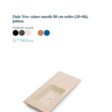
Onix New színes mosdó 80 cm széles (20+60),
jobbos
Elérhető színek
...
117 790
Ft