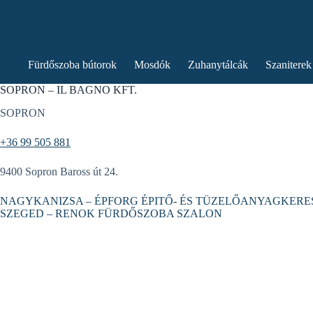
Fürdőszoba bútorok
Mosdók
Zuhanytálcák
Szaniterek
SOPRON – IL BAGNO KFT.
SOPRON
+36 99 505 881
9400 Sopron Baross út 24.
NAGYKANIZSA – ÉPFORG ÉPITŐ- ÉS TÜZELŐANYAGKERE
SZEGED – RENOK FÜRDŐSZOBA SZALON