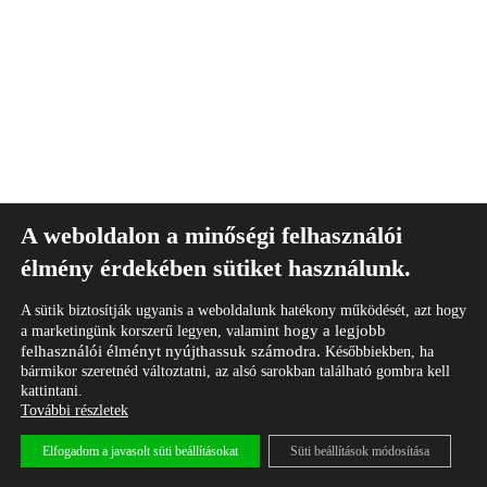
A weboldalon a minőségi felhasználói
Copyright © 2026
élmény érdekében sütiket használunk.
A sütik biztosítják ugyanis a weboldalunk hatékony működését, azt hogy
Impresszum
Általános Szerződési Feltételek
hogy a legjobb
Adatkezelési tájékoztató
a marketingünk korszerű legyen, valamint
felhasználói élményt nyújthassuk számodra.
Későbbiekben, ha
bármikor szeretnéd változtatni, az alsó sarokban található gombra kell
kattintani.
További részletek
Ezt a weboldalt is a Skill Company Kft.
készítette.
Marketing stratégia és megvalósítás: Weboldal
Elfogadom a javasolt süti beállításokat
Süti beállítások módosítása
készítés, grafikai kivitelezés,
Google és Meta
hirdetéskezelés, hírlevélrendszer működtetés…